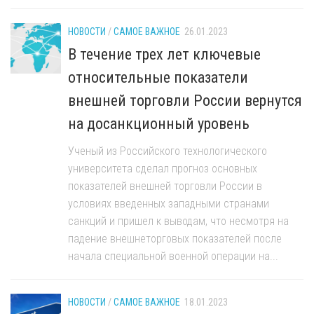
НОВОСТИ
/
САМОЕ ВАЖНОЕ
26.01.2023
В течение трех лет ключевые
относительные показатели
внешней торговли России вернутся
на досанкционный уровень
Ученый из Российского технологического
университета сделал прогноз основных
показателей внешней торговли России в
условиях введенных западными странами
санкций и пришел к выводам, что несмотря на
падение внешнеторговых показателей после
начала специальной военной операции на...
НОВОСТИ
/
САМОЕ ВАЖНОЕ
18.01.2023