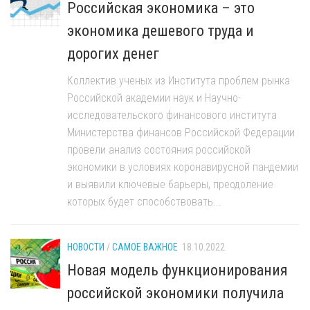
Российская экономика – это
экономика дешевого труда и
дорогих денег
Коллектив ученых из Института проблем рынка
Российской академии наук и Научно-
исследовательского финансового института
Министерства финансов Российской Федерации
провели анализ состояния российской
экономики в условиях коронавирусной пандемии
и выявили ключевые барьеры, преодоление
которых будет способствовать...
НОВОСТИ
/
САМОЕ ВАЖНОЕ
18.10.2022
Новая модель функционирования
российской экономики получила