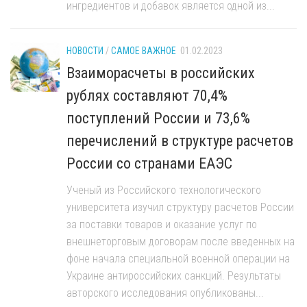
ингредиентов и добавок является одной из...
НОВОСТИ
/
САМОЕ ВАЖНОЕ
01.02.2023
Взаиморасчеты в российских
рублях составляют 70,4%
поступлений России и 73,6%
перечислений в структуре расчетов
России со странами ЕАЭС
Ученый из Российского технологического
университета изучил структуру расчетов России
за поставки товаров и оказание услуг по
внешнеторговым договорам после введенных на
фоне начала специальной военной операции на
Украине антироссийских санкций. Результаты
авторского исследования опубликованы...