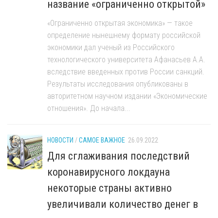
название «ограниченно открытой»
«Ограниченно открытая экономика» — такое
определение нынешнему формату российской
экономики дал ученый из Российского
технологического университета Афанасьев А.А.
вследствие введенных против России санкций.
Результаты исследования опубликованы в
авторитетном научном издании «Экономические
отношения». До начала...
НОВОСТИ
/
САМОЕ ВАЖНОЕ
26.09.2022
Для сглаживания последствий
коронавирусного локдауна
некоторые страны активно
увеличивали количество денег в