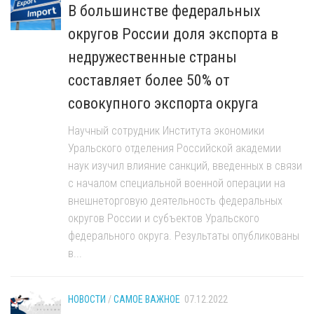
В большинстве федеральных
округов России доля экспорта в
недружественные страны
составляет более 50% от
совокупного экспорта округа
Научный сотрудник Института экономики
Уральского отделения Российской академии
наук изучил влияние санкций, введенных в связи
с началом специальной военной операции на
внешнеторговую деятельность федеральных
округов России и субъектов Уральского
федерального округа. Результаты опубликованы
в...
НОВОСТИ
/
САМОЕ ВАЖНОЕ
07.12.2022