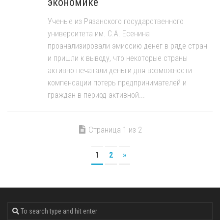
экономике
Ученые из Рязанского государственного
университета им. С.А. Есенина
проанализировали эмиссию денег в ряде стран
и пришли к выводу, что некоторые страны
активно печатали деньги для возможности
компенсации потерь предпринимателей и
граждан в период активной...
Страница 1 из 2
1
2
»