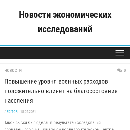
Skip
to
Новости экономических
content
исследований
НОВОСТИ
0
Повышение уровня военных расходов
положительно влияет на благосостояние
населения
/
EDITOR
· 15.04.2021
Такой вывод был сделан в результате исследования,
проведенного в Национальном исследовательском центре